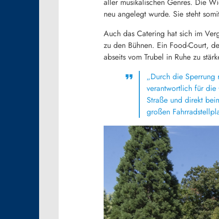
aller musikalischen Genres. Die Wi
neu angelegt wurde. Sie steht somi
Auch das Catering hat sich im Verg
zu den Bühnen. Ein Food-Court, der 
abseits vom Trubel in Ruhe zu stär
„Durch die Sperrung r
verantwortlich für di
Straße und direkt bei
großen Fahrradstellpl