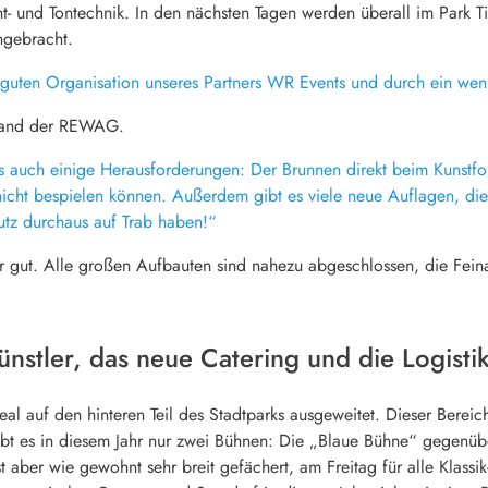
- und Tontechnik. In den nächsten Tagen werden überall im Park Ti
ngebracht.
guten Organisation unseres Partners WR Events und durch ein weni
stand der REWAG.
es auch einige Herausforderungen: Der Brunnen direkt beim Kunstfor
 nicht bespielen können. Außerdem gibt es viele neue Auflagen, die
utz durchaus auf Trab haben!“
 gut. Alle großen Aufbauten sind nahezu abgeschlossen, die Feina
nstler, das neue Catering und die Logisti
eal auf den hinteren Teil des Stadtparks ausgeweitet. Dieser Bere
ibt es in diesem Jahr nur zwei Bühnen: Die „Blaue Bühne“ gegen
t aber wie gewohnt sehr breit gefächert, am Freitag für alle Klass