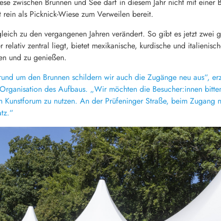
ese zwischen Brunnen und See darf in diesem Jahr nicht mit einer B
t rein als Picknick-Wiese zum Verweilen bereit.
leich zu den vergangenen Jahren verändert. So gibt es jetzt zwei 
relativ zentral liegt, bietet mexikanische, kurdische und italienisc
ken und zu genießen.
und um den Brunnen schildern wir auch die Zugänge neu aus“, erzä
e Organisation des Aufbaus. „Wir möchten die Besucher:innen bitte
m Kunstforum zu nutzen. An der Prüfeninger Straße, beim Zugang 
atz.“