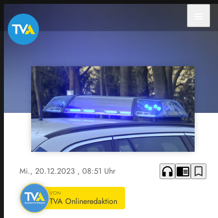
menu
headphones
chrome_reader_mode
bookmark_border
Mi., 20.12.2023
, 08:51 Uhr
VON
TVA Onlineredaktion