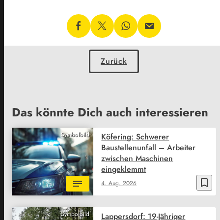
Zurück
Das könnte Dich auch interessieren
Symbolbild
Köfering: Schwerer
Baustellenunfall – Arbeiter
zwischen Maschinen
eingeklemmt
bookmark_border
4. Aug. 2026
Symbolbild
Lappersdorf: 19-Jähriger