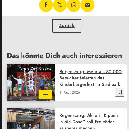
Zurück
Das könnte Dich auch interessieren
Tamara Deml-Glöckner
Regensburg: Mehr als 30.000
Besucher feierten das
Kinderbürgerfest im Stadtpark
bookmark_border
4. Aug. 2026
Cornelia Wabra
Regensburg: Aktion „Kippen
in die Dose“ soll Freibäder
sauberer machen