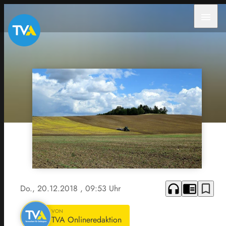
menu
headphones
chrome_reader_mode
bookmark_border
Do., 20.12.2018
, 09:53 Uhr
VON
TVA Onlineredaktion