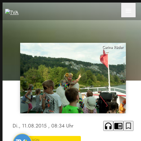
menu
Carina Räder
headphones
chrome_reader_mode
bookmark_border
Di., 11.08.2015
, 08:34 Uhr
VON