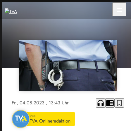
menu
headphones
chrome_reader_mode
bookmark_border
Fr., 04.08.2023
, 13:43 Uhr
VON
TVA Onlineredaktion