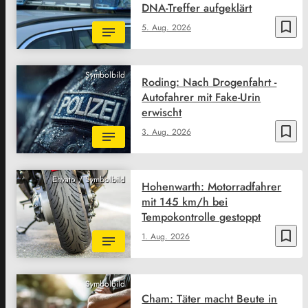
DNA-Treffer aufgeklärt
bookmark_border
5. Aug. 2026
Symbolbild
Roding: Nach Drogenfahrt -
Autofahrer mit Fake-Urin
erwischt
bookmark_border
3. Aug. 2026
Envato / Symbolbild
Hohenwarth: Motorradfahrer
mit 145 km/h bei
Tempokontrolle gestoppt
bookmark_border
1. Aug. 2026
Symbolbild
Cham: Täter macht Beute in