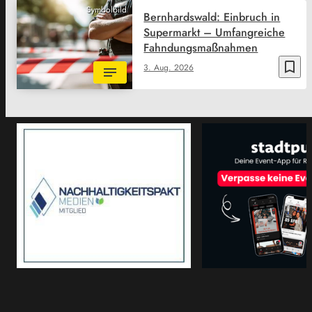
Symbolbild
Bernhardswald: Einbruch in
Supermarkt – Umfangreiche
Fahndungsmaßnahmen
bookmark_border
3. Aug. 2026