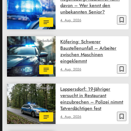
davon – Wer kennt den
unbekannten Senior?
bookmark_border
4. Aug. 2026
Symbolbild
Köfering: Schwerer
Baustellenunfall – Arbeiter
zwischen Maschinen
eingeklemmt
bookmark_border
4. Aug. 2026
Symbolbild
Lappersdorf: 19-Jähriger
versucht in Restaurant
einzubrechen – Polizei nimmt
Tatverdächtigen fest
bookmark_border
4. Aug. 2026