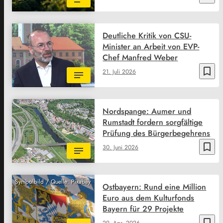
Deutliche Kritik von CSU-
Minister an Arbeit von EVP-
Chef Manfred Weber
bookmark_border
21. Juli 2026
Nordspange: Aumer und
Rumstadt fordern sorgfältige
Prüfung des Bürgerbegehrens
bookmark_border
30. Juni 2026
Symbolbild / Quelle: Pixabay
Ostbayern: Rund eine Million
Euro aus dem Kulturfonds
Bayern für 29 Projekte
bookmark_border