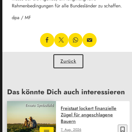
Rahmenbedingungen für alle Bundesländer zu schaffen.
dpa / MF
Zurück
Das könnte Dich auch interessieren
Envato Symbolbild
Freistaat lockert finanzielle
Zügel für angeschlagene
Bauern
bookmark_border
7. Aug. 2026