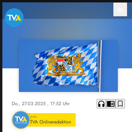
menu
headphones
chrome_reader_mode
bookmark_border
Do., 27.03.2025
, 17:52 Uhr
VON
TVA Onlineredaktion