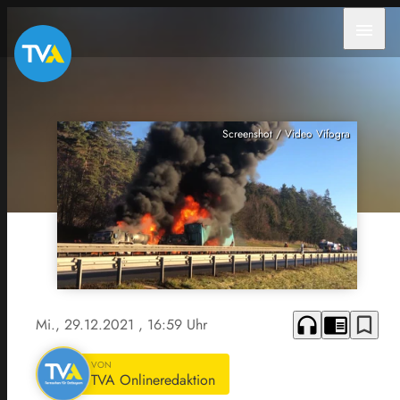
menu
Screenshot / Video Vifogra
headphones
chrome_reader_mode
bookmark_border
Mi., 29.12.2021
, 16:59 Uhr
VON
TVA Onlineredaktion