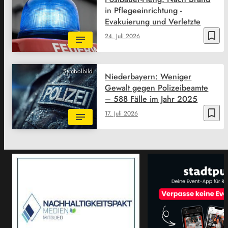
in Pflegeeinrichtung -
Evakuierung und Verletzte
bookmark_border
24. Juli 2026
Symbolbild
Niederbayern: Weniger
Gewalt gegen Polizeibeamte
– 588 Fälle im Jahr 2025
bookmark_border
17. Juli 2026