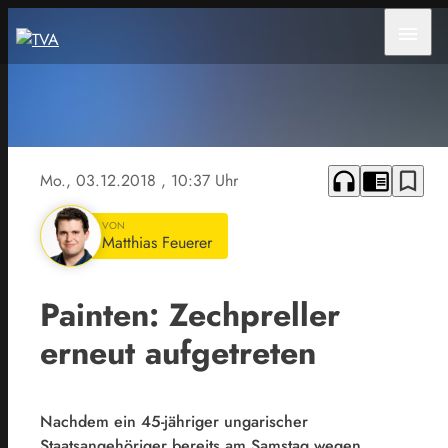
menu
headphones
chrome_reader_mode
bookmark_border
Mo., 03.12.2018
, 10:37 Uhr
VON
Matthias Feuerer
Painten: Zechpreller
erneut aufgetreten
Nachdem ein 45-jähriger ungarischer
Staatsangehöriger bereits am Samstag wegen