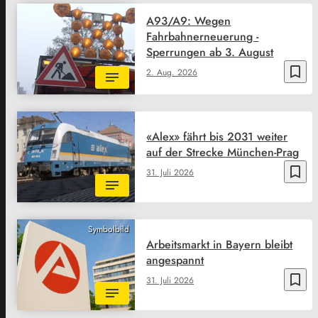
A93/A9: Wegen
Fahrbahnerneuerung -
Sperrungen ab 3. August
bookmark_border
2. Aug. 2026
«Alex» fährt bis 2031 weiter
auf der Strecke München-Prag
bookmark_border
31. Juli 2026
Symbolbild
Arbeitsmarkt in Bayern bleibt
angespannt
bookmark_border
31. Juli 2026