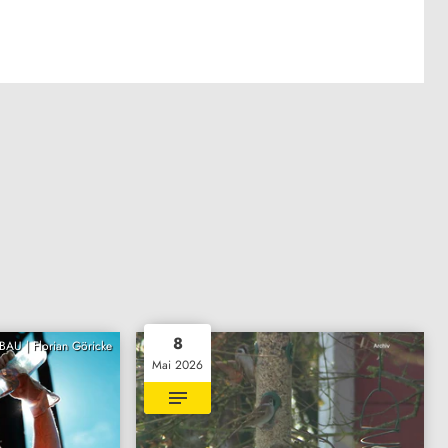
8
BAU | Florian Göricke
Mai 2026