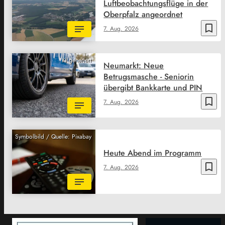
Luftbeobachtungsflüge in der
Oberpfalz angeordnet
bookmark_border
7. Aug. 2026
KI generiert
Neumarkt: Neue
Betrugsmasche - Seniorin
übergibt Bankkarte und PIN
bookmark_border
7. Aug. 2026
Symbolbild / Quelle: Pixabay
Heute Abend im Programm
bookmark_border
7. Aug. 2026