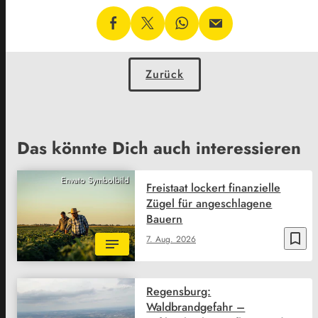
Zurück
Das könnte Dich auch interessieren
Envato Symbolbild
Freistaat lockert finanzielle
Zügel für angeschlagene
Bauern
bookmark_border
7. Aug. 2026
Regensburg:
Waldbrandgefahr –