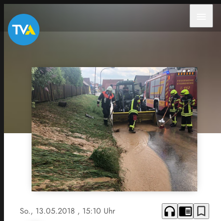
menu
headphones
chrome_reader_mode
bookmark_border
So., 13.05.2018
, 15:10 Uhr