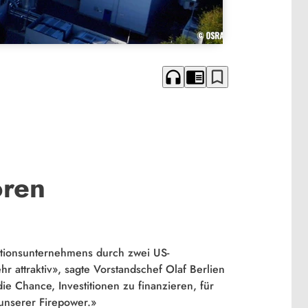
headphones
chrome_reader_mode
bookmark_border
oren
tionsunternehmens durch zwei US-
r attraktiv», sagte Vorstandschef Olaf Berlien
e Chance, Investitionen zu finanzieren, für
 unserer Firepower.»