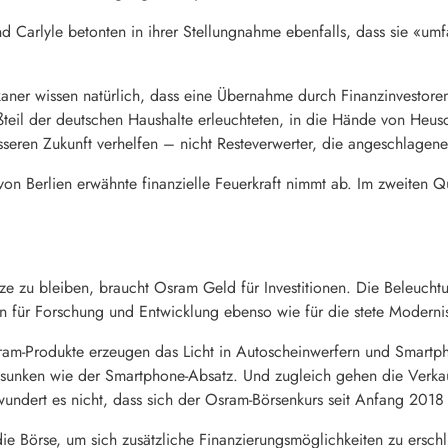
nd Carlyle betonten in ihrer Stellungnahme ebenfalls, dass sie «umf
aner wissen natürlich, dass eine Übernahme durch Finanzinvestoren
ßteil der deutschen Haushalte erleuchteten, in die Hände von He
sseren Zukunft verhelfen – nicht Resteverwerter, die angeschlagen
von Berlien erwähnte finanzielle Feuerkraft nimmt ab. Im zweiten 
ze zu bleiben, braucht
Osram
Geld für Investitionen. Die Beleucht
 für Forschung und Entwicklung ebenso wie für die stete Moderni
ram
-Produkte erzeugen das Licht in Autoscheinwerfern und Smartph
sunken wie der Smartphone-Absatz. Und zugleich gehen die Verkau
undert es nicht, dass sich der
Osram
-Börsenkurs seit Anfang 2018 
e Börse, um sich zusätzliche Finanzierungsmöglichkeiten zu ersch