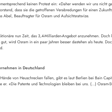
ementsprechend keinen Protest ein: «Daher wenden wir uns nicht 
rstand, dass sie die getroffenen Verabredungen für einen Zukunft
us Abel, Beauftragter für
Osram
und Aufsichtsratsvize.
tionäre nun Zeit, das 3,4-Milliarden-Angebot anzunehmen. Doch kla
s gut, wird
Osram
in ein paar Jahren besser dastehen als heute. Do
d.
ternehmen in Deutschland
Hände von Heuschrecken fallen, gibt es laut Berlien bei Bain Capit
e er. «Die Patente und Technologien bleiben bei uns. (…)
Osram
-S