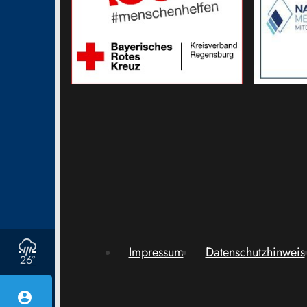
Impressum
Datenschutzhinweis
26°
account_circle