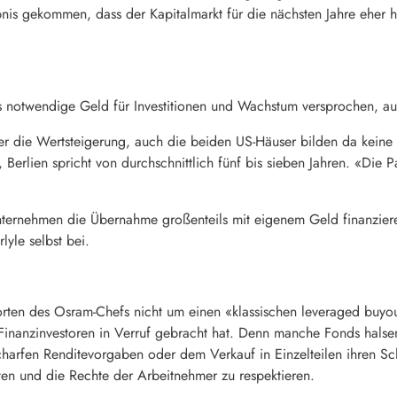
nis gekommen, dass der Kapitalmarkt für die nächsten Jahre eher h
as notwendige Geld für Investitionen und Wachstum versprochen, 
mmer die Wertsteigerung, auch die beiden US-Häuser bilden da kei
en, Berlien spricht von durchschnittlich fünf bis sieben Jahren. «Die
nternehmen die Übernahme großenteils mit eigenem Geld finanzieren
lyle selbst bei.
orten des
Osram
-Chefs nicht um einen «klassischen leveraged buyo
Finanzinvestoren in Verruf gebracht hat. Denn manche Fonds hals
charfen Renditevorgaben oder dem Verkauf in Einzelteilen ihren Sc
lten und die Rechte der Arbeitnehmer zu respektieren.