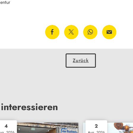
entur
Zurück
interessieren
4
2
Cornelia Wabra
ug. 2026
Aug. 2026