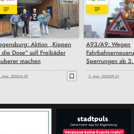
egensburg: Aktion „Kippen
A93/A9: Wegen
n die Dose“ soll Freibäder
Fahrbahnerneueru
auberer machen
Sperrungen ab 3.
bookmark_border
. Aug. 2026
16:39
2. Aug. 2026
09:31