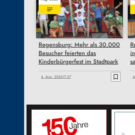
Regensburg: Mehr als 30.000
R
Besucher feierten das
i
Kinderbürgerfest im Stadtpark
s
bookmark_border
4. Aug. 2026
17:27
4