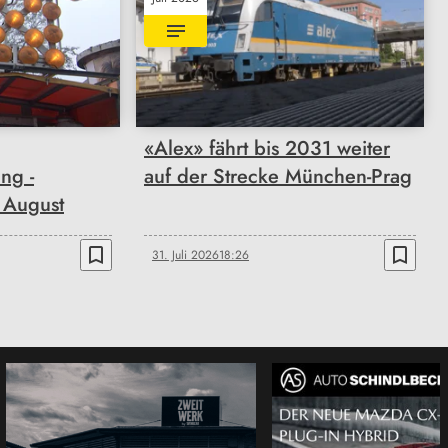
«Alex» fährt bis 2031 weiter
ng -
auf der Strecke München-Prag
 August
bookmark_border
bookmark_border
31. Juli 2026
18:26