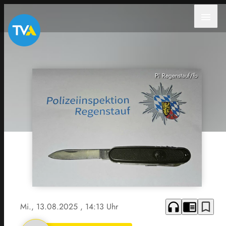
menu
PI Regenstauf/fb
headphones
chrome_reader_mode
bookmark_border
Mi., 13.08.2025
, 14:13 Uhr