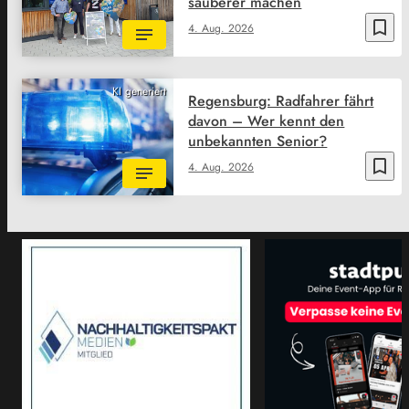
sauberer machen
bookmark_border
4. Aug. 2026
KI generiert
Regensburg: Radfahrer fährt
davon – Wer kennt den
unbekannten Senior?
bookmark_border
4. Aug. 2026