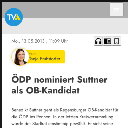
menu
headphones
chrome_reader_mode
bookmark_border
Mo., 13.05.2013
, 11:09 Uhr
VON
Tanja Fruhstorfer
ÖDP nominiert Suttner
als OB-Kandidat
Benedikt Suttner geht als Regensburger OB-Kandidat für
die ÖDP ins Rennen. In der letzten Kreisversammlung
wurde der Stadtrat einstimmig gewählt. Er sieht seine