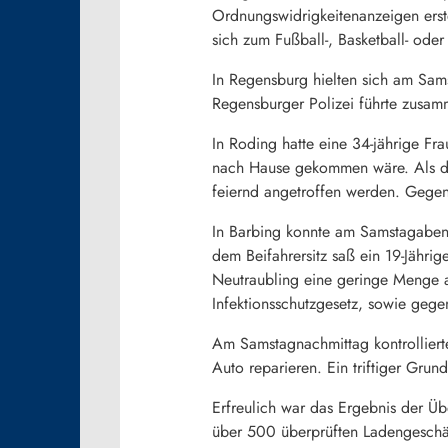
Ordnungswidrigkeitenanzeigen erste
sich zum Fußball-, Basketball- oder 
In Regensburg hielten sich am Sam
Regensburger Polizei führte zusa
In Roding hatte eine 34-jährige F
nach Hause gekommen wäre. Als die
feiernd angetroffen werden. Gegen 
In Barbing konnte am Samstagaben
dem Beifahrersitz saß ein 19-Jähr
Neutraubling eine geringe Menge a
Infektionsschutzgesetz, sowie gege
Am Samstagnachmittag kontrolliert
Auto reparieren. Ein triftiger Grun
Erfreulich war das Ergebnis der Ü
über 500 überprüften Ladengeschä