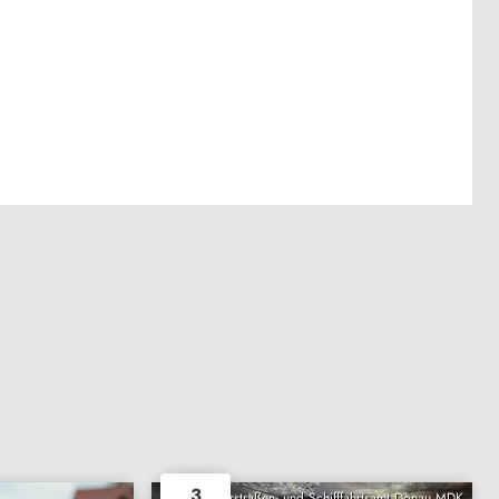
3
Wasserstraßen- und Schifffahrtsamt Donau MDK