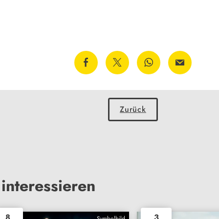
Zurück
interessieren
8
3
Symbolbild