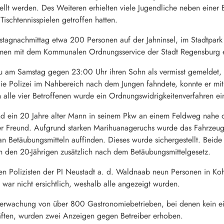
llt werden. Des Weiteren erhielten viele Jugendliche neben einer 
Tischtennisspielen getroffen hatten.
stagnachmittag etwa 200 Personen auf der Jahninsel, im Stadtpar
mmen mit dem Kommunalen Ordnungsservice der Stadt Regensburg e
rau am Samstag gegen 23:00 Uhr ihren Sohn als vermisst gemeldet
 Polizei im Nahbereich nach dem Jungen fahndete, konnte er mit dr
alle vier Betroffenen wurde ein Ordnungswidrigkeitenverfahren ein
d ein 20 Jahre alter Mann in seinem Pkw an einem Feldweg nahe d
iger Freund. Aufgrund starken Marihuanageruchs wurde das Fahrzeu
n Betäubungsmitteln auffinden. Dieses wurde sichergestellt. Beid
n den 20-Jährigen zusätzlich nach dem Betäubungsmittelgesetz.
en Polizisten der PI Neustadt a. d. Waldnaab neun Personen in Koh
d war nicht ersichtlich, weshalb alle angezeigt wurden.
berwachung von über 800 Gastronomiebetrieben, bei denen kein einz
ften, wurden zwei Anzeigen gegen Betreiber erhoben.