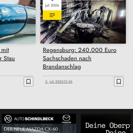
Juli 2026
mit
Regensburg: 240.000 Euro
r Stau
Sachschaden nach
Brandanschlag
bookmark_border
bookmark_border
3. Juli 2026
13:56