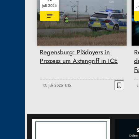
Juli 2026
J
Regensburg: Plädoyers in
R
Prozess um Axtangriff in ICE
d
F
bookmark_border
10. Juli 2026
11:15
8