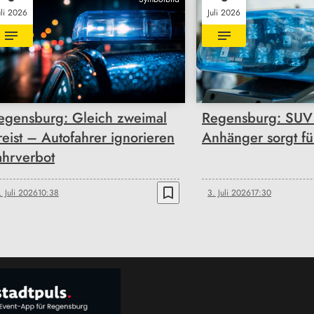
uli 2026
Juli 2026
egensburg: Gleich zweimal
Regensburg: SUV 
reist – Autofahrer ignorieren
Anhänger sorgt fü
ahrverbot
bookmark_border
. Juli 2026
10:38
3. Juli 2026
17:30