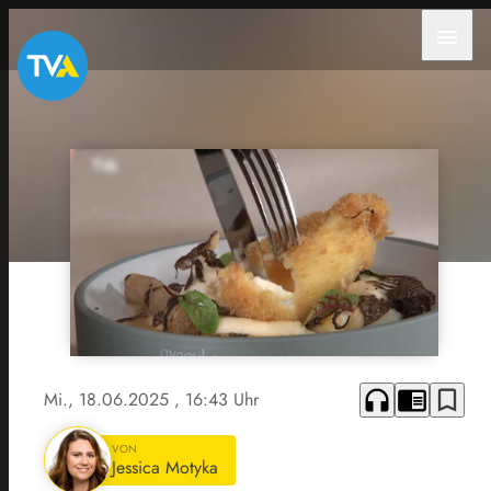
menu
headphones
chrome_reader_mode
bookmark_border
Mi., 18.06.2025
, 16:43 Uhr
VON
Jessica Motyka