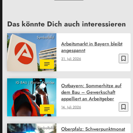
Das könnte Dich auch interessieren
Symbolbild
Arbeitsmarkt in Bayern bleibt
angespannt
bookmark_border
31. Juli 2026
IG BAU | Florian Göricke
Ostbayern: Sommerhitze auf
dem Bau – Gewerkschaft
appelliert an Arbeitgeber
bookmark_border
14. Juli 2026
Symbolbild
Oberpfalz: Schwerpunktmonat