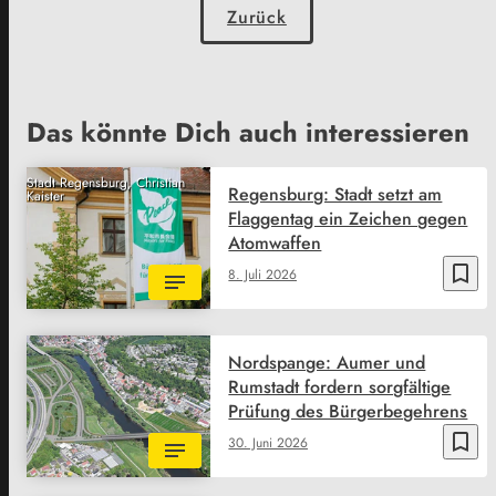
Zurück
Das könnte Dich auch interessieren
Stadt Regensburg, Christian
Regensburg: Stadt setzt am
Kaister
Flaggentag ein Zeichen gegen
Atomwaffen
bookmark_border
8. Juli 2026
Nordspange: Aumer und
Rumstadt fordern sorgfältige
Prüfung des Bürgerbegehrens
bookmark_border
30. Juni 2026