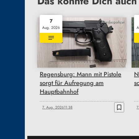
Das könnte Dich auch 
7
Bundespolizei
Aug. 2026
A
Regensburg: Mann mit Pistole
N
sorgt für Aufregung am
s
Hauptbahnhof
bookmark_border
7. Aug. 2026
11:38
7