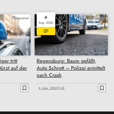
6
KI generiert
KI generiert
Aug. 2026
ger tritt
Regensburg: Baum gefällt,
ürzt auf der
Auto Schrott – Polizei ermittelt
nach Crash
bookmark_border
bookmark_border
6. Aug. 2026
17:45