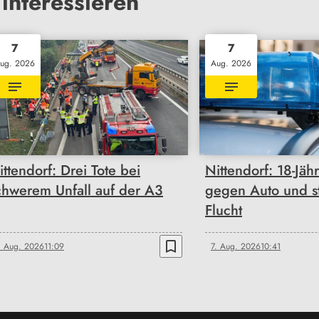
interessieren
7
7
ug. 2026
Aug. 2026
ittendorf: Drei Tote bei
Nittendorf: 18-Jähri
chwerem Unfall auf der A3
gegen Auto und st
Flucht
bookmark_border
. Aug. 2026
11:09
7. Aug. 2026
10:41