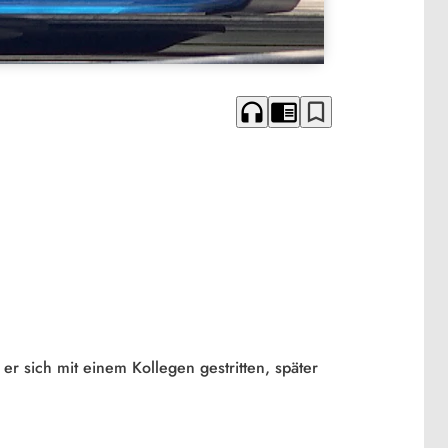
headphones
chrome_reader_mode
bookmark_border
er sich mit einem Kollegen gestritten, später