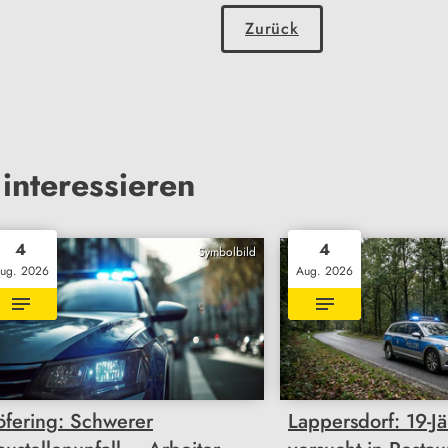
Zurück
interessieren
4
4
Symbolbild
ug. 2026
Aug. 2026
öfering: Schwerer
Lappersdorf: 19-Jä