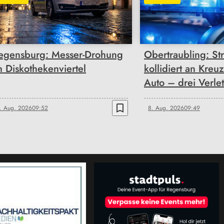
egensburg: Messer-Drohung
Obertraubling: St
m Diskothekenviertel
kollidiert an Kreu
Auto – drei Verlet
bookmark_border
. Aug. 2026
09:52
8. Aug. 2026
09:49