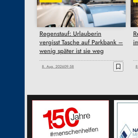
Regenstauf: Urlauberin
R
vergisst Tasche auf Parkbank –
i
wenig später ist sie weg
bookmark_border
8. Aug. 2026
09:58
8