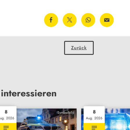
Zurück
interessieren
8
8
Symbolbild
ug. 2026
Aug. 2026