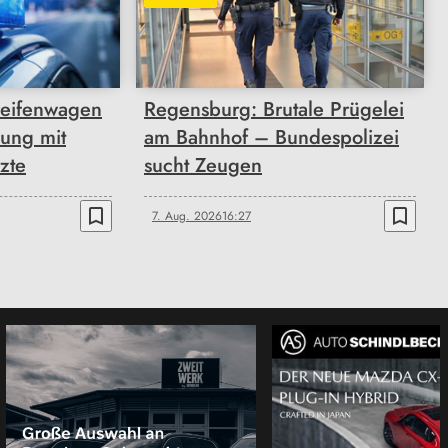
reifenwagen
Regensburg: Brutale Prügelei
zung mit
am Bahnhof – Bundespolizei
zte
sucht Zeugen
bookmark_border
bookmark_border
7. Aug. 2026
16:27