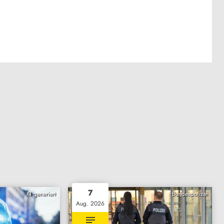
7
KI generiert
Bundespolizei
Aug. 2026