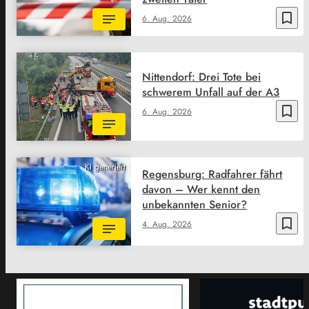
bookmark_border
6. Aug. 2026
Nittendorf: Drei Tote bei
schwerem Unfall auf der A3
bookmark_border
6. Aug. 2026
KI generiert
Regensburg: Radfahrer fährt
davon – Wer kennt den
unbekannten Senior?
bookmark_border
4. Aug. 2026