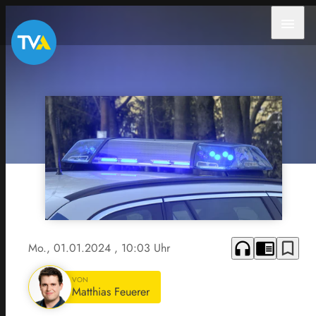
menu
headphones
chrome_reader_mode
bookmark_border
Mo., 01.01.2024
, 10:03 Uhr
VON
Matthias Feuerer