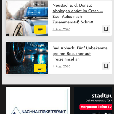
KI generiert
Neustadt a. d. Donau:
Abbiegen endet im Crash –
Zwei Autos nach
Zusammenstoß Schrott
bookmark_border
1. Aug. 2026
Symbolbild
Bad Abbach: Fünf Unbekannte
greifen Besucher auf
Freizeitinsel an
bookmark_border
1. Aug. 2026