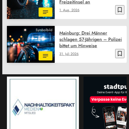
Freizeitinsel an
bookmark_border
1. Aug. 2026
Symbolbild
Mainburg: Drei Männer
schlagen 57-Jährigen – Polizei
bittet um Hinweise
bookmark_border
31. Juli 2026