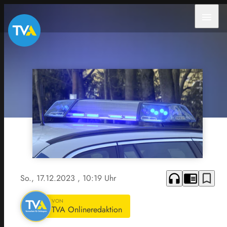
menu
headphones
chrome_reader_mode
bookmark_border
So., 17.12.2023
, 10:19 Uhr
VON
TVA Onlineredaktion