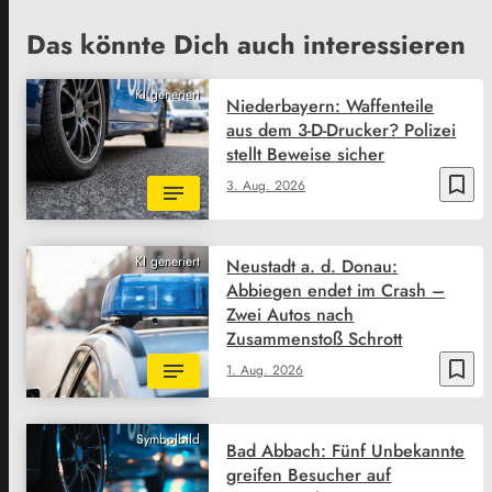
Das könnte Dich auch interessieren
KI generiert
Niederbayern: Waffenteile
aus dem 3-D-Drucker? Polizei
stellt Beweise sicher
bookmark_border
3. Aug. 2026
KI generiert
Neustadt a. d. Donau:
Abbiegen endet im Crash –
Zwei Autos nach
Zusammenstoß Schrott
bookmark_border
1. Aug. 2026
Symbolbild
Bad Abbach: Fünf Unbekannte
greifen Besucher auf