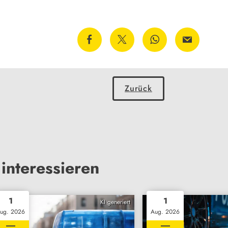
Zurück
interessieren
1
1
KI generiert
ug. 2026
Aug. 2026