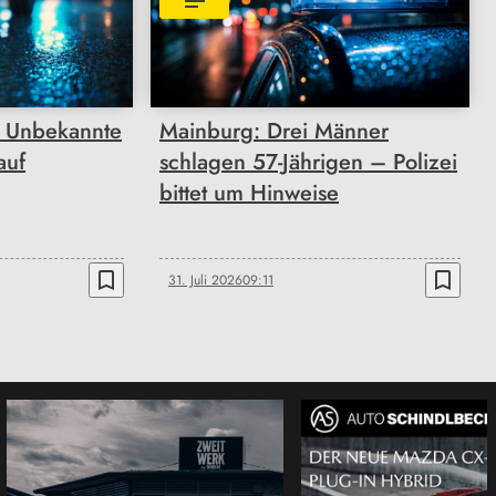
 Unbekannte
Mainburg: Drei Männer
auf
schlagen 57-Jährigen – Polizei
bittet um Hinweise
bookmark_border
bookmark_border
31. Juli 2026
09:11