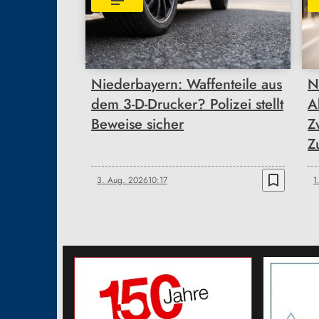
Niederbayern: Waffenteile aus
N
dem 3-D-Drucker? Polizei stellt
A
Beweise sicher
Z
Z
bookmark_border
3. Aug. 2026
10:17
1