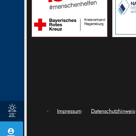
Impressum
Datenschutzhinweis
28°
account_circle