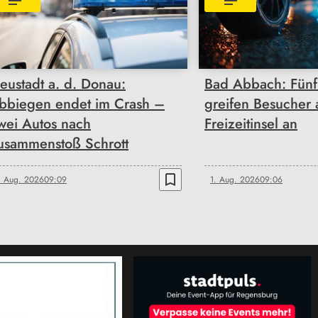
eustadt a. d. Donau:
Bad Abbach: Fünf
bbiegen endet im Crash –
greifen Besucher 
wei Autos nach
Freizeitinsel an
usammenstoß Schrott
bookmark_border
. Aug. 2026
09:09
1. Aug. 2026
09:06