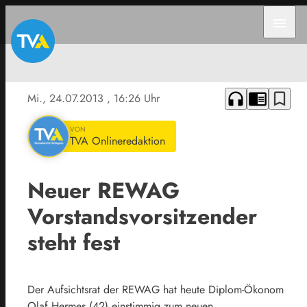
menu
headphones
chrome_reader_mode
bookmark_border
Mi., 24.07.2013
, 16:26 Uhr
VON
TVA Onlineredaktion
Neuer REWAG
Vorstandsvorsitzender
steht fest
Der Aufsichtsrat der REWAG hat heute Diplom-Ökonom
Olaf Hermes (42) einstimmig zum neuen