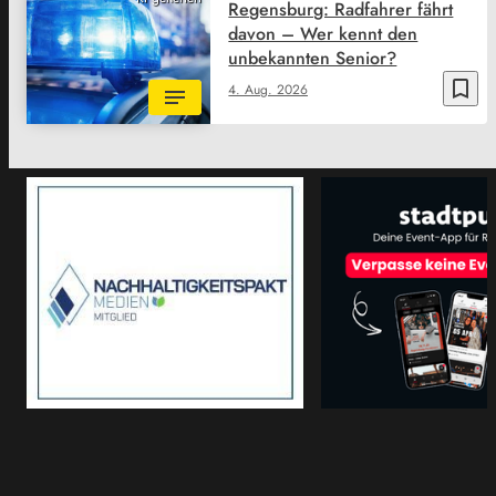
Regensburg: Radfahrer fährt
davon – Wer kennt den
unbekannten Senior?
bookmark_border
4. Aug. 2026