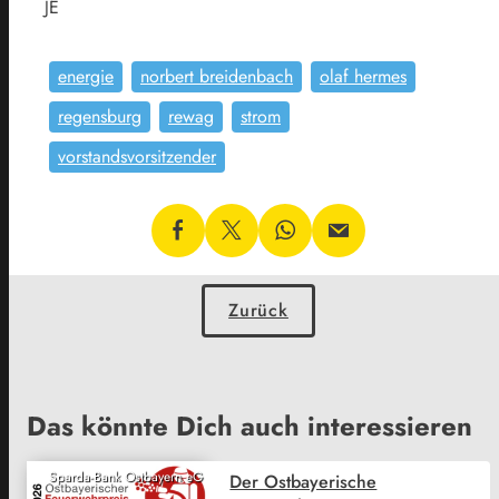
JE
energie
norbert breidenbach
olaf hermes
regensburg
rewag
strom
vorstandsvorsitzender
Zurück
Das könnte Dich auch interessieren
Sparda-Bank Ostbayern eG
Der Ostbayerische