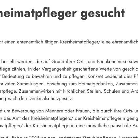
heimatpfleger gesucht
t einen ehrenamtlich tätigen Kreisheimatpfleger/ eine ehrenamtlich
estellt werden, die auf Grund ihrer Orts- und Fachkenntnisse sowie
ege zählen, in der Vergangenheit geschaffene Werte von geschichtli
er Bedeutung zu bewahren und zu pflegen. Konkret bedeutet dies P
privaten Sammlungen, Erziehung zum Heimatgedanken, Zusammenar
atpflege, Zusammenwirken mit kirchlichen Stellen, Schulen und Arc
gung nach den Denkmalschutzgesetz.
tet um Bewerbung von Männern oder Frauen, die durch ihre Orts- un
r das Amt des Kreisheimatpflegers/ der Kreisheimatpflegerin geeig
matpfleger/ der Kreisheimatpflegerin eine monatliche pauschale A
zum 5. Februar 2016 an das Landratsamt Straubing-Bogen, Leutners