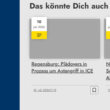
Das könnte Dich auch 
10
Juli 2026
J
Regensburg: Plädoyers in
N
Prozess um Axtangriff in ICE
S
A
bookmark_border
10. Juli 2026
11:15
9