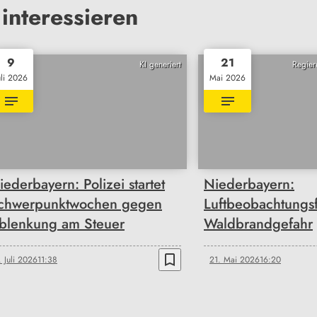
interessieren
9
21
KI generiert
Regier
uli 2026
Mai 2026
iederbayern: Polizei startet
Niederbayern:
chwerpunktwochen gegen
Luftbeobachtungs
blenkung am Steuer
Waldbrandgefahr
bookmark_border
. Juli 2026
11:38
21. Mai 2026
16:20