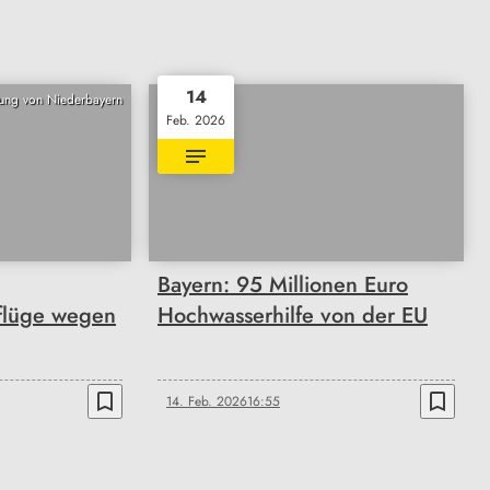
14
ung von Niederbayern
Feb. 2026
Bayern: 95 Millionen Euro
flüge wegen
Hochwasserhilfe von der EU
bookmark_border
bookmark_border
14. Feb. 2026
16:55