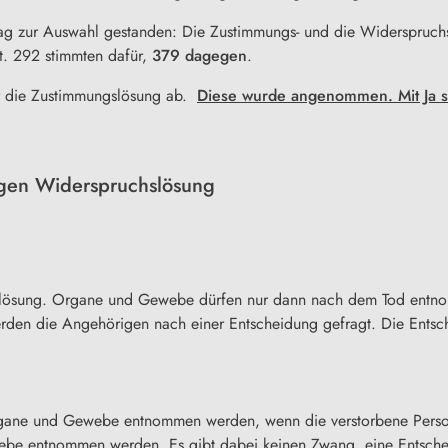
ttag zur Auswahl gestanden: Die Zustimmungs- und die Widerspruc
t. 292 stimmten dafür,
379 dagegen
.
er die Zustimmungslösung ab.
Diese wurde angenommen. Mit Ja 
gen Widerspruchslösung
gslösung. Organe und Gewebe dürfen nur dann nach dem Tod entn
werden die Angehörigen nach einer Entscheidung gefragt. Die Ent
ane und Gewebe entnommen werden, wenn die verstorbene Person 
be entnommen werden. Es gibt dabei keinen Zwang, eine Entscheid