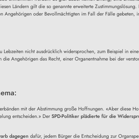
 diesen Ländern gilt die so genannte erweiterte Zustimmungslösung.
en Angehörigen oder Bevollmächtigten im Fall der Fälle gebeten, 
 Lebzeiten nicht ausdrücklich widersprochen, zum Beispiel in ein
die Angehörigen das Recht, einer Organentnahme bei der verstor
Thema:
rbänden mit der Abstimmung große Hoffnungen. «Aber diese Hoffnu
gelung entscheiden.» Der
SPD-Politiker plädierte für die Widersp
warb dagegen
dafür, jedem Bürger die Entscheidung zur
Organspe