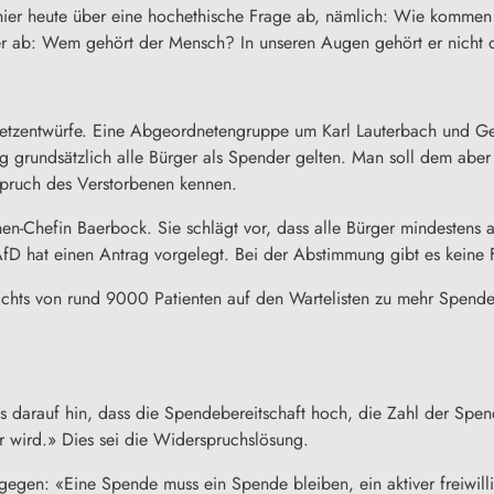
 hier heute über eine hochethische Frage ab, nämlich: Wie kommen
ab: Wem gehört der Mensch? In unseren Augen gehört er nicht dem 
etzentwürfe. Eine Abgeordnetengruppe um Karl Lauterbach und Ges
 grundsätzlich alle Bürger als Spender gelten. Man soll dem aber
pruch des Verstorbenen kennen.
en-Chefin Baerbock. Sie schlägt vor, dass alle Bürger mindestens
 hat einen Antrag vorgelegt. Bei der Abstimmung gibt es keine 
gesichts von rund 9000 Patienten auf den Wartelisten zu mehr Spe
darauf hin, dass die Spendebereitschaft hoch, die Zahl der Spenden
 wird.» Dies sei die Widerspruchslösung.
gen: «Eine Spende muss ein Spende bleiben, ein aktiver freiwilli