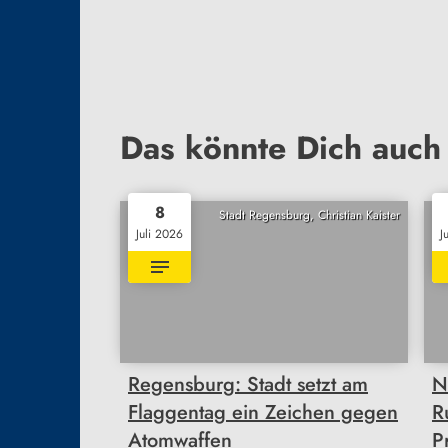
Das könnte Dich auch 
8
Stadt Regensburg, Christian Kaister
Juli 2026
J
Regensburg: Stadt setzt am
N
Flaggentag ein Zeichen gegen
R
Atomwaffen
P