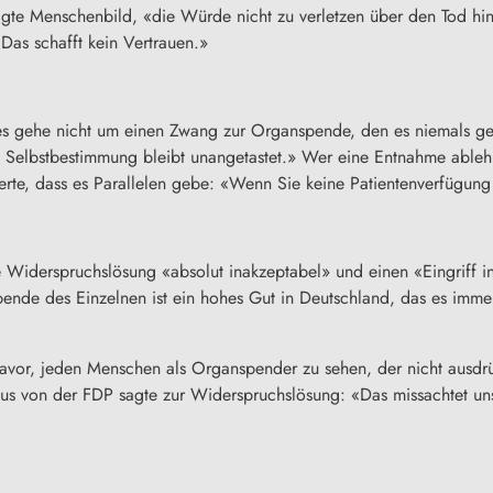
gte Menschenbild, «die Würde nicht zu verletzen über den Tod hina
Das schafft kein Vertrauen.»
s gehe nicht um einen Zwang zur
Organspende
, den es niemals g
 Selbstbestimmung bleibt unangetastet.» Wer eine Entnahme ableh
erte, dass es Parallelen gebe: «Wenn Sie keine Patientenverfügun
iderspruchslösung «absolut inakzeptabel» und einen «Eingriff in d
pende
des Einzelnen ist ein hohes Gut in Deutschland, das es imme
davor, jeden Menschen als Organspender zu sehen, der nicht ausdrü
s von der FDP sagte zur Widerspruchslösung: «Das missachtet uns