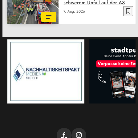
schwerem Unfall auf der A3
bookmark_border
7. Aug. 2026