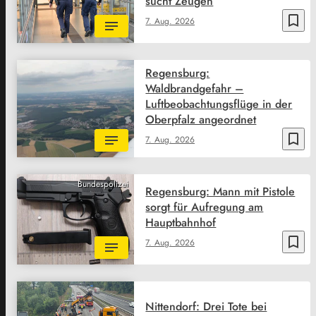
sucht Zeugen
bookmark_border
7. Aug. 2026
Regensburg:
Waldbrandgefahr –
Luftbeobachtungsflüge in der
Oberpfalz angeordnet
bookmark_border
7. Aug. 2026
Bundespolizei
Regensburg: Mann mit Pistole
sorgt für Aufregung am
Hauptbahnhof
bookmark_border
7. Aug. 2026
Nittendorf: Drei Tote bei