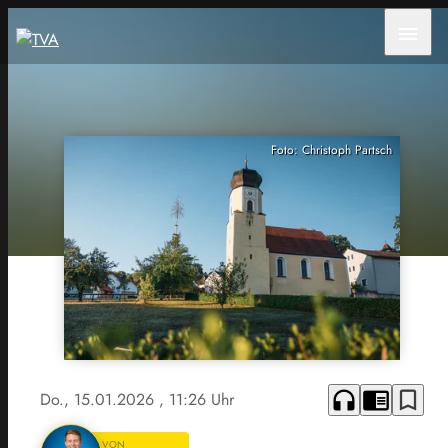
menu
Foto: Christoph Partsch
headphones
chrome_reader_mode
bookmark_border
Do., 15.01.2026
, 11:26 Uhr
VON