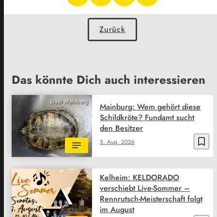
Zurück
Das könnte Dich auch interessieren
Stadt Mainburg
Mainburg: Wem gehört diese
Schildkröte? Fundamt sucht
den Besitzer
bookmark_border
5. Aug. 2026
Kelheim: KELDORADO
verschiebt Live-Sommer –
Rennrutsch-Meisterschaft folgt
im August