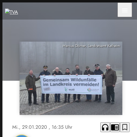
menu
Marcus Dörner, Landratsamt Kelheim
headphones
chrome_reader_mode
bookmark_border
Mi., 29.01.2020
, 16:35 Uhr