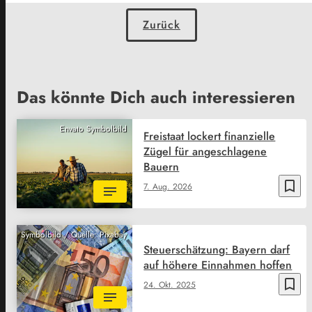
Zurück
Das könnte Dich auch interessieren
Envato Symbolbild
Freistaat lockert finanzielle
Zügel für angeschlagene
Bauern
bookmark_border
7. Aug. 2026
Symbolbild / Quelle: Pixabay
Steuerschätzung: Bayern darf
auf höhere Einnahmen hoffen
bookmark_border
24. Okt. 2025