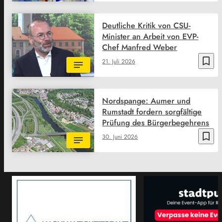
Deutliche Kritik von CSU-
Minister an Arbeit von EVP-
Chef Manfred Weber
bookmark_border
21. Juli 2026
Nordspange: Aumer und
Rumstadt fordern sorgfältige
Prüfung des Bürgerbegehrens
bookmark_border
30. Juni 2026