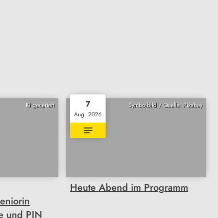
7
KI generiert
Symbolbild / Quelle: Pixabay
Aug. 2026
Heute Abend im Programm
eniorin
te und PIN