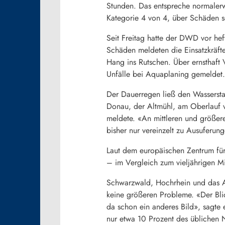
Stunden. Das entspreche normaler
Kategorie 4 von 4, über Schäden se
Seit Freitag hatte der DWD vor he
Schäden meldeten die Einsatzkräfte 
Hang ins Rutschen. Über ernsthaft V
Unfälle bei Aquaplaning gemeldet.
Der Dauerregen ließ den Wasserstan
Donau, der Altmühl, am Oberlauf v
meldete. «An mittleren und größer
bisher nur vereinzelt zu Ausuferung
Laut dem europäischen Zentrum für
– im Vergleich zum vieljährigen Mi
Schwarzwald, Hochrhein und das A
keine größeren Probleme. «Der Blic
da schon ein anderes Bild», sagt
nur etwa 10 Prozent des üblichen 