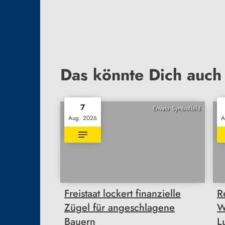
Das könnte Dich auch 
7
Envato Symbolbild
Aug. 2026
A
Freistaat lockert finanzielle
R
Zügel für angeschlagene
W
Bauern
L