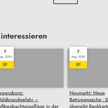
interessieren
7
7
ug. 2026
Aug. 2026
egensburg:
Neumarkt: Neue
aldbrandgefahr –
Betrugsmasche - S
uftbeobachtungsflüge in der
übergibt Bankkar