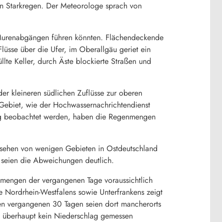
 Starkregen. Der Meteorologe sprach von
d Murenabgängen führen könnten. Flächendeckende
Flüsse über die Ufer, im Oberallgäu geriet ein
llte Keller, durch Äste blockierte Straßen und
er kleineren südlichen Zuflüsse zur oberen
-Gebiet, wie der Hochwassernachrichtendienst
lung beobachtet werden, haben die Regenmengen
gesehen von wenigen Gebieten in Ostdeutschland
n seien die Abweichungen deutlich.
mengen der vergangenen Tage voraussichtlich
e Nordrhein-Westfalens sowie Unterfrankens zeigt
en vergangenen 30 Tagen seien dort mancherorts
ch überhaupt kein Niederschlag gemessen