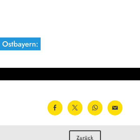
n Ostbayern:
Zurück