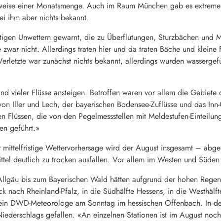
weise einer Monatsmenge. Auch im Raum München gab es extremen
i ihm aber nichts bekannt.
ftigen Unwettern gewarnt, die zu Überflutungen, Sturzbächen un
zwar nicht. Allerdings traten hier und da traten Bäche und kleine 
erletzte war zunächst nichts bekannt, allerdings wurden wassergefü
d vieler Flüsse ansteigen. Betroffen waren vor allem die Gebiete d
on Iller und Lech, der bayerischen Bodensee-Zuflüsse und das Inn
en Flüssen, die von den Pegelmessstellen mit Meldestufen-Eintei
en geführt.»
 mittelfristige Wettervorhersage wird der August insgesamt – ab
ttel deutlich zu trocken ausfallen. Vor allem im Westen und Süde
llgäu bis zum Bayerischen Wald hätten aufgrund der hohen Regen
k nach Rheinland-Pfalz, in die Südhälfte Hessens, in die Westhälft
e ein DWD-Meteorologe am Sonntag im hessischen Offenbach. In d
Niederschlags gefallen. «An einzelnen Stationen ist im August no