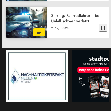
Symbolbild
Sinzing: Fahrradfahrerin bei
Unfall schwer verletzt
bookmark_border
9. Aug. 2026