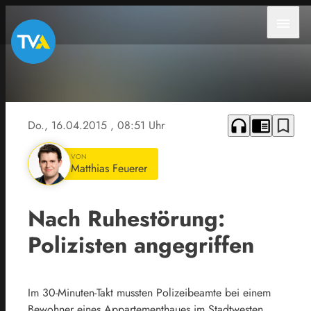
menu
headphones
chrome_reader_mode
bookmark_border
Do., 16.04.2015
, 08:51 Uhr
VON
Matthias Feuerer
Nach Ruhestörung:
Polizisten angegriffen
Im 30-Minuten-Takt mussten Polizeibeamte bei einem
Bewohner eines Appartementhaues im Stadtwesten