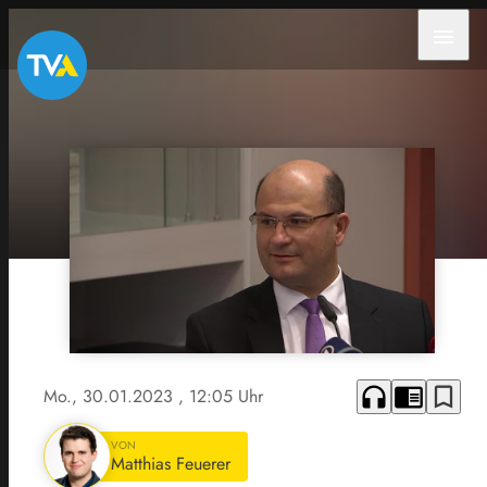
menu
headphones
chrome_reader_mode
bookmark_border
Mo., 30.01.2023
, 12:05 Uhr
VON
Matthias Feuerer