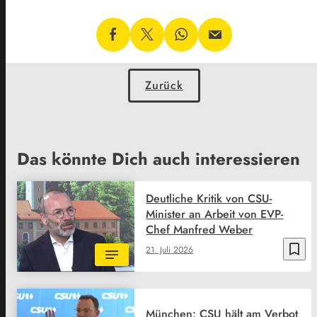
Zurück
Das könnte Dich auch interessieren
Deutliche Kritik von CSU-
Minister an Arbeit von EVP-
Chef Manfred Weber
bookmark_border
21. Juli 2026
München: CSU hält am Verbot