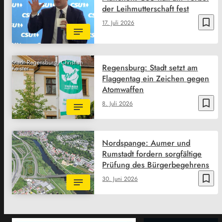
der Leihmutterschaft fest
bookmark_border
17. Juli 2026
Stadt Regensburg, Christian
Regensburg: Stadt setzt am
Kaister
Flaggentag ein Zeichen gegen
Atomwaffen
bookmark_border
8. Juli 2026
Nordspange: Aumer und
Rumstadt fordern sorgfältige
Prüfung des Bürgerbegehrens
bookmark_border
30. Juni 2026