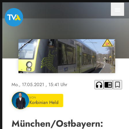
menu
headphones
chrome_reader_mode
bookmark_border
Mo., 17.05.2021
, 15:41 Uhr
VON
Korbinian Held
München/Ostbayern: