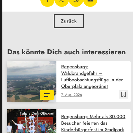
Zurück
Das könnte Dich auch interessieren
Regensburg:
Waldbrandgefahr –
Luftbeobachtungsflüge in der
Oberpfalz angeordnet
bookmark_border
7. Aug. 2026
Tamara Deml-Glöckner
Regensburg: Mehr als 30.000
Besucher feierten das
Kinderbürgerfest im Stadtpark