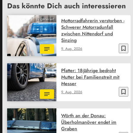
Das könnte Dich auch interessieren
KI generiert
Mottorradfahrerin verstorben -
Schwerer Motorradunfall
zwischen Nittendorf und
Sinzing
bookmark_border
9. Aug. 2026
KI generiert
Pfatter: 18-Jährige bedroht
Mutter bei Familienstreit mit
Messer
bookmark_border
9. Aug. 2026
Wörth an der Donau:
Überholmanöver endet im
Graben