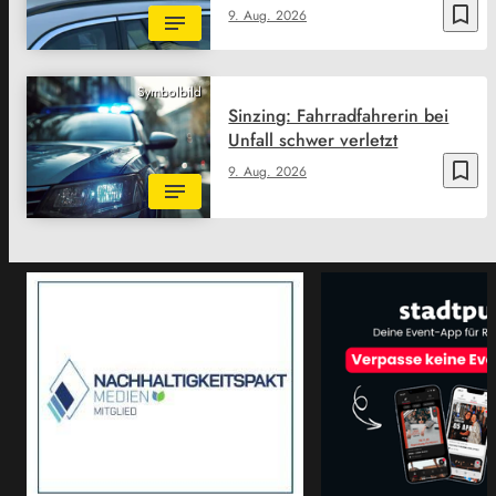
bookmark_border
9. Aug. 2026
Symbolbild
Sinzing: Fahrradfahrerin bei
Unfall schwer verletzt
bookmark_border
9. Aug. 2026