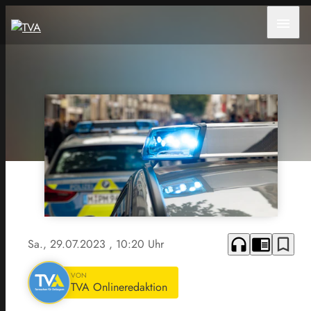
menu
headphones
chrome_reader_mode
bookmark_border
Sa., 29.07.2023
, 10:20 Uhr
VON
TVA Onlineredaktion