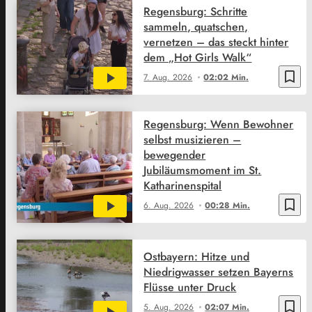
Regensburg: Schritte
sammeln, quatschen,
vernetzen – das steckt hinter
dem „Hot Girls Walk“
bookmark_border
7. Aug. 2026
02:02 Min.
Regensburg: Wenn Bewohner
selbst musizieren –
bewegender
Jubiläumsmoment im St.
Katharinenspital
bookmark_border
6. Aug. 2026
00:28 Min.
Ostbayern: Hitze und
Niedrigwasser setzen Bayerns
Flüsse unter Druck
bookmark_border
5. Aug. 2026
02:07 Min.