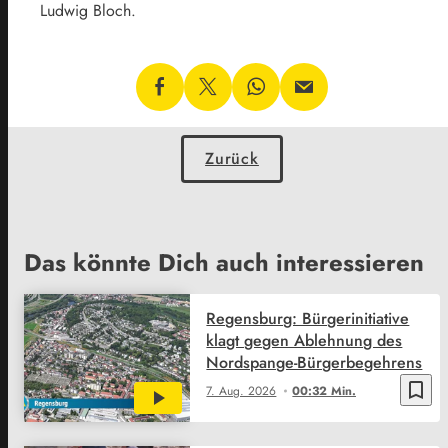
Ludwig Bloch.
Zurück
Das könnte Dich auch interessieren
Regensburg: Bürgerinitiative
klagt gegen Ablehnung des
Nordspange-Bürgerbegehrens
bookmark_border
7. Aug. 2026
00:32 Min.