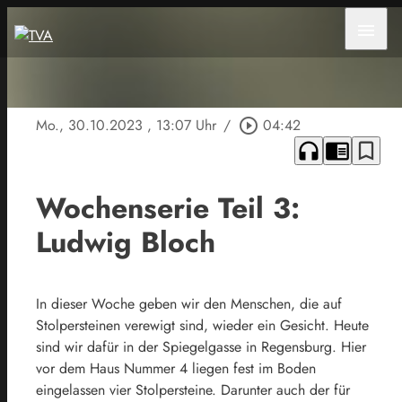
menu
Mo., 30.10.2023
, 13:07 Uhr
/
play_circle_outline
04:42
headphones
chrome_reader_mode
bookmark_border
Wochenserie Teil 3:
Ludwig Bloch
In dieser Woche geben wir den Menschen, die auf
Stolpersteinen verewigt sind, wieder ein Gesicht. Heute
sind wir dafür in der Spiegelgasse in Regensburg. Hier
vor dem Haus Nummer 4 liegen fest im Boden
eingelassen vier Stolpersteine. Darunter auch der für