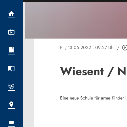
Fr., 13.05.2022
, 09:27 Uhr
/
play_circle_out
Wiesent / N
Eine neue Schule für arme Kinder 