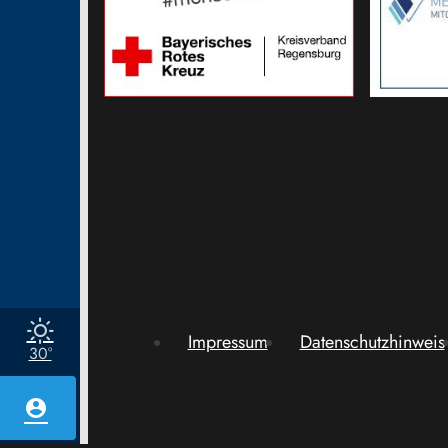
Impressum
Datenschutzhinweis
30°
account_circle