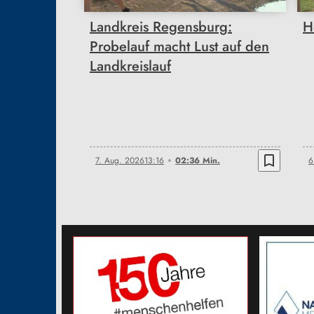
Landkreis Regensburg:
H
Probelauf macht Lust auf den
Landkreislauf
bookmark_border
7. Aug. 2026
13:16
02:36 Min.
6