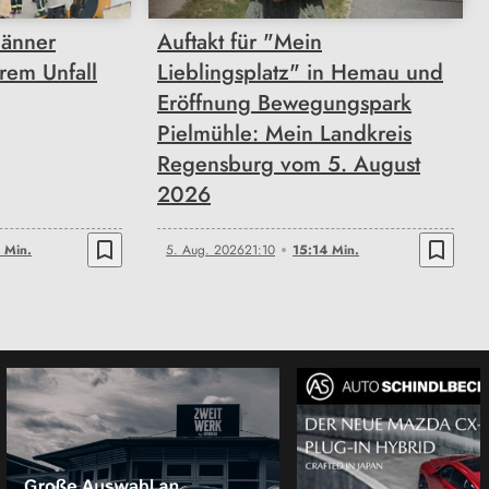
Männer
Auftakt für "Mein
rem Unfall
Lieblingsplatz" in Hemau und
Eröffnung Bewegungspark
Pielmühle: Mein Landkreis
Regensburg vom 5. August
2026
bookmark_border
bookmark_border
 Min.
5. Aug. 2026
21:10
15:14 Min.