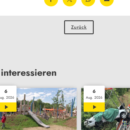
Zurück
interessieren
6
6
ug. 2026
Aug. 2026
02:33
01:45