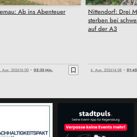
emau: Ab ins Abenteuer
Nittendorf: Drei 
sterben bei schwe
auf der A3
bookmark_border
. Aug. 2026
16:00
02:33 Min.
6. Aug. 2026
14:08
01:45