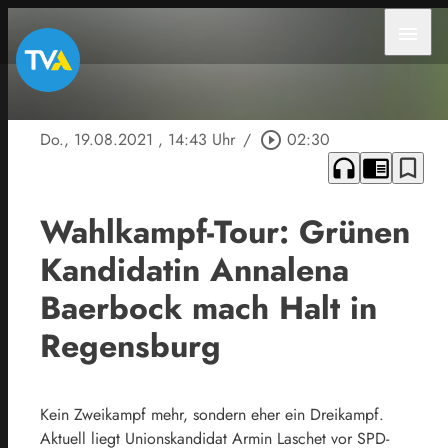
menu
Do., 19.08.2021
, 14:43 Uhr
/
play_circle_outline
02:30
headphones
chrome_reader_mode
bookmark_border
Wahlkampf-Tour: Grünen
Kandidatin Annalena
Baerbock mach Halt in
Regensburg
Kein Zweikampf mehr, sondern eher ein Dreikampf.
Aktuell liegt Unionskandidat Armin Laschet vor SPD-