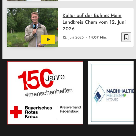
Kultur auf der Bühne: Mein
Landkreis Cham vom 12. Juni
2026
bookmark_border
12. Juni 2026
14:07 Min.