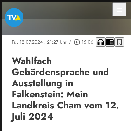
menu
headphones
chrome_reader_mode
bookmark_border
Fr., 12.07.2024
, 21:27 Uhr
/
play_circle_outline
15:06
Wahlfach
Gebärdensprache und
Ausstellung in
Falkenstein: Mein
Landkreis Cham vom 12.
Juli 2024