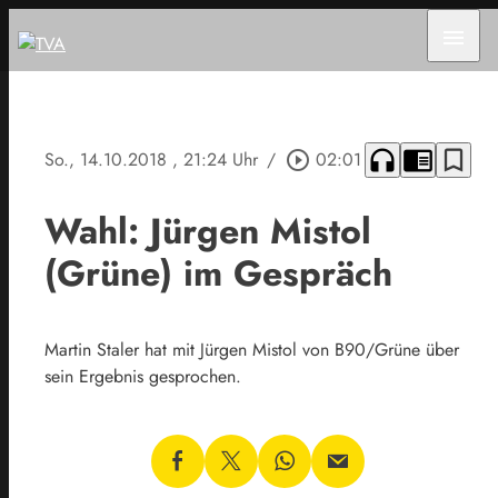
menu
headphones
chrome_reader_mode
bookmark_border
So., 14.10.2018
, 21:24 Uhr
/
play_circle_outline
02:01
Wahl: Jürgen Mistol
(Grüne) im Gespräch
Martin Staler hat mit Jürgen Mistol von B90/Grüne über
sein Ergebnis gesprochen.