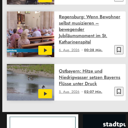
Regensburg: Wenn Bewohner
selbst musizieren –
bewegender
Jubiläumsmoment im St.
Katharinenspital
bookmark_border
6. Aug. 2026
00:28 Min.
Ostbayern: Hitze und
Niedrigwasser setzen Bayerns
Flüsse unter Druck
bookmark_border
5. Aug. 2026
02:07 Min.