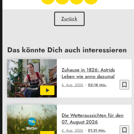
Zurück
Das könnte Dich auch interessieren
Zuhause in 1826: Astrids
Leben wie anno dazumal
bookmark_border
6. Aug. 2026
02:18 Min.
Die Wetteraussichten für den
07. August 2026
bookmark_border
6. Aug. 2026
01:31 Min.