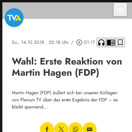
menu
headphones
chrome_reader_mode
bookmark_border
So., 14.10.2018
, 20:18 Uhr
/
play_circle_outline
01:17
Wahl: Erste Reaktion von
Martin Hagen (FDP)
Martin Hagen (FDP) äußert sich bei unseren Kollegen
von Plenum TV über das erste Ergebnis der FDP – es
bleibt spannend…