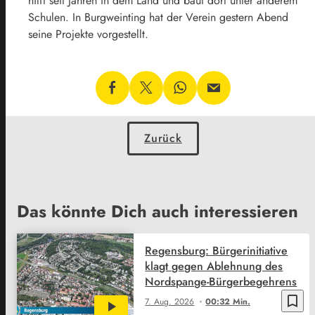
hilft seit Jahren in dem Land und baut dort unter anderem
Schulen. In Burgweinting hat der Verein gestern Abend
seine Projekte vorgestellt.
Zurück
Das könnte Dich auch interessieren
Regensburg: Bürgerinitiative
klagt gegen Ablehnung des
Nordspange-Bürgerbegehrens
bookmark_border
7. Aug. 2026
00:32 Min.