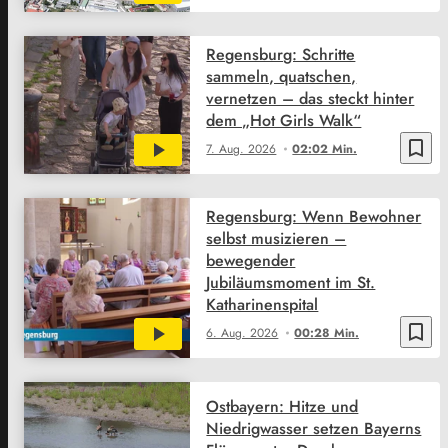
Regensburg: Schritte
sammeln, quatschen,
vernetzen – das steckt hinter
dem „Hot Girls Walk“
bookmark_border
7. Aug. 2026
02:02 Min.
Regensburg: Wenn Bewohner
selbst musizieren –
bewegender
Jubiläumsmoment im St.
Katharinenspital
bookmark_border
6. Aug. 2026
00:28 Min.
Ostbayern: Hitze und
Niedrigwasser setzen Bayerns