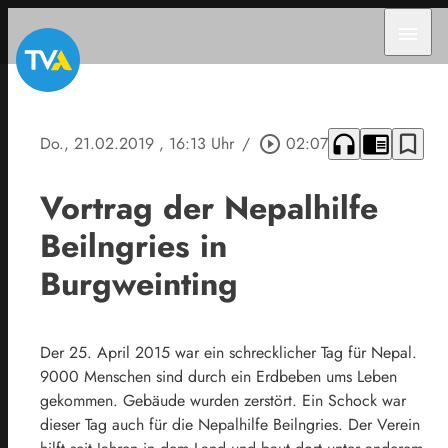
menu
headphones
chrome_reader_mode
bookmark_border
Do., 21.02.2019
, 16:13 Uhr
/
play_circle_outline
02:07
Vortrag der Nepalhilfe
Beilngries in
Burgweinting
Der 25. April 2015 war ein schrecklicher Tag für Nepal.
9000 Menschen sind durch ein Erdbeben ums Leben
gekommen. Gebäude wurden zerstört. Ein Schock war
dieser Tag auch für die Nepalhilfe Beilngries. Der Verein