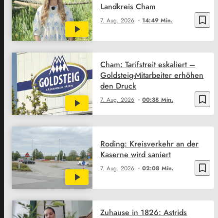
Landkreis Cham
bookmark_border
7. Aug. 2026
14:49 Min.
Cham: Tarifstreit eskaliert –
Goldsteig-Mitarbeiter erhöhen
den Druck
bookmark_border
7. Aug. 2026
00:38 Min.
Roding: Kreisverkehr an der
Kaserne wird saniert
bookmark_border
7. Aug. 2026
02:08 Min.
Zuhause in 1826: Astrids