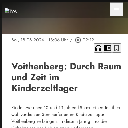
menu
So., 18.08.2024
, 13:06 Uhr
/
play_circle_outline
02:12
headphones
chrome_reader_mode
bookmark_border
Voithenberg: Durch Raum
und Zeit im
Kinderzeltlager
Kinder zwischen 10 und 13 Jahren können einen Teil ihrer
wohlverdienten Sommerferien im Kinderzeltlager
Voithenberg verbringen. In diesem Jahr gilt es die