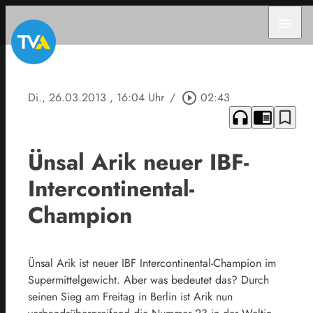
menu
Di., 26.03.2013
, 16:04 Uhr
/
play_circle_outline
02:43
headphones
chrome_reader_mode
bookmark_border
Ünsal Arik neuer IBF-
Intercontinental-
Champion
Ünsal Arik ist neuer IBF Intercontinental-Champion im
Supermittelgewicht. Aber was bedeutet das? Durch
seinen Sieg am Freitag in Berlin ist Arik nun