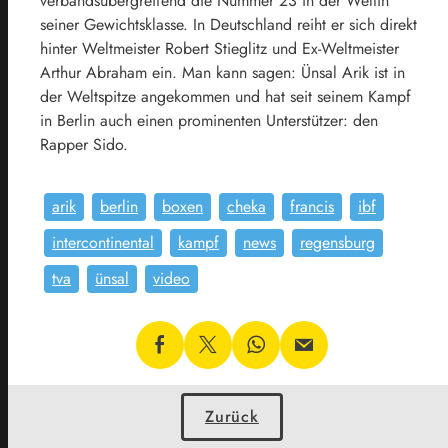
verbandsübergreifend die Nummer 23 in der Weltin
seiner Gewichtsklasse. In Deutschland reiht er sich direkt
hinter Weltmeister Robert Stieglitz und Ex-Weltmeister
Arthur Abraham ein. Man kann sagen: Ünsal Arik ist in
der Weltspitze angekommen und hat seit seinem Kampf
in Berlin auch einen prominenten Unterstützer: den
Rapper Sido.
arik
berlin
boxen
cheka
francis
ibf
intercontinental
kampf
news
regensburg
tva
ünsal
video
Zurück