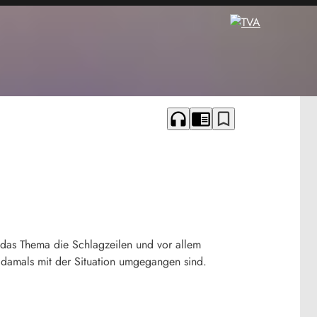
headphones
chrome_reader_mode
bookmark_border
e das Thema die Schlagzeilen und vor allem
 damals mit der Situation umgegangen sind.