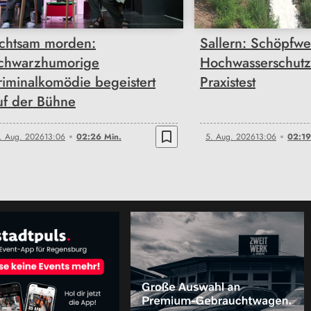
chtsam morden:
Sallern: Schöpfwe
chwarzhumorige
Hochwasserschutz
riminalkomödie begeistert
Praxistest
uf der Bühne
bookmark_border
. Aug. 2026
13:06
02:26 Min.
5. Aug. 2026
13:06
02:19