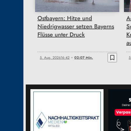
Ostbayern: Hitze und
A
Niedrigwasser setzen Bayerns
S
Flüsse unter Druck
K
a
bookmark_border
5. Aug. 2026
16:42
02:07 Min.
5