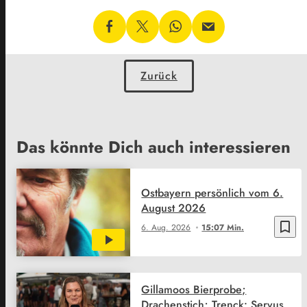
Zurück
Das könnte Dich auch interessieren
Ostbayern persönlich vom 6.
August 2026
bookmark_border
6. Aug. 2026
15:07 Min.
Gillamoos Bierprobe;
Drachenstich; Trenck: Servus