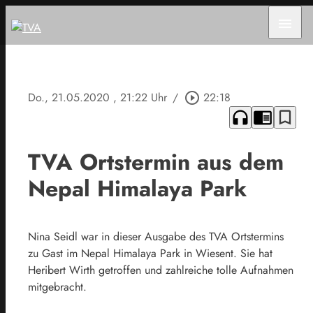
menu
Do., 21.05.2020
, 21:22 Uhr
/
play_circle_outline
22:18
headphones
chrome_reader_mode
bookmark_border
TVA Ortstermin aus dem
Nepal Himalaya Park
Nina Seidl war in dieser Ausgabe des TVA Ortstermins
zu Gast im Nepal Himalaya Park in Wiesent. Sie hat
Heribert Wirth getroffen und zahlreiche tolle Aufnahmen
mitgebracht.