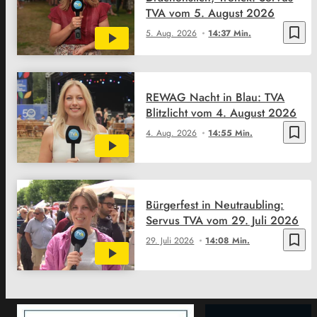
TVA vom 5. August 2026
bookmark_border
5. Aug. 2026
14:37 Min.
REWAG Nacht in Blau: TVA
Blitzlicht vom 4. August 2026
bookmark_border
4. Aug. 2026
14:55 Min.
Bürgerfest in Neutraubling:
Servus TVA vom 29. Juli 2026
bookmark_border
29. Juli 2026
14:08 Min.