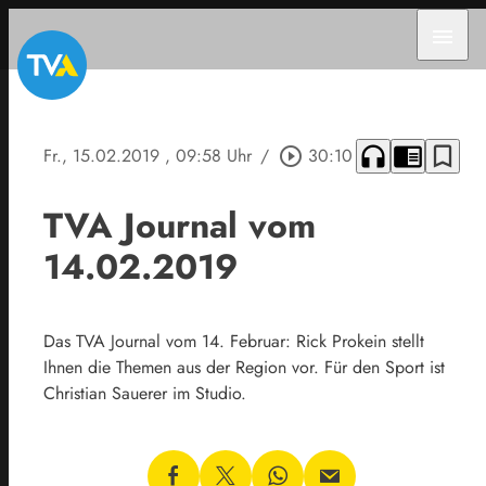
menu
headphones
chrome_reader_mode
bookmark_border
Fr., 15.02.2019
, 09:58 Uhr
/
play_circle_outline
30:10
TVA Journal vom
14.02.2019
Das TVA Journal vom 14. Februar: Rick Prokein stellt
Ihnen die Themen aus der Region vor. Für den Sport ist
Christian Sauerer im Studio.