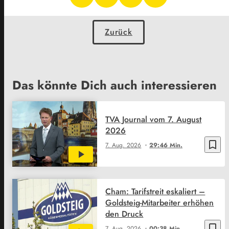
Zurück
Das könnte Dich auch interessieren
TVA Journal vom 7. August
2026
bookmark_border
7. Aug. 2026
29:46 Min.
Cham: Tarifstreit eskaliert –
Goldsteig-Mitarbeiter erhöhen
den Druck
bookmark_border
7. Aug. 2026
00:38 Min.