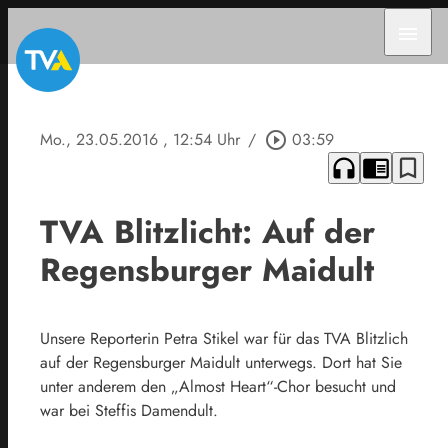
menu
Mo., 23.05.2016
, 12:54 Uhr
/
play_circle_outline
03:59
headphones
chrome_reader_mode
bookmark_border
TVA Blitzlicht: Auf der
Regensburger Maidult
Unsere Reporterin Petra Stikel war für das TVA Blitzlich
auf der Regensburger Maidult unterwegs. Dort hat Sie
unter anderem den „Almost Heart“-Chor besucht und
war bei Steffis Damendult.