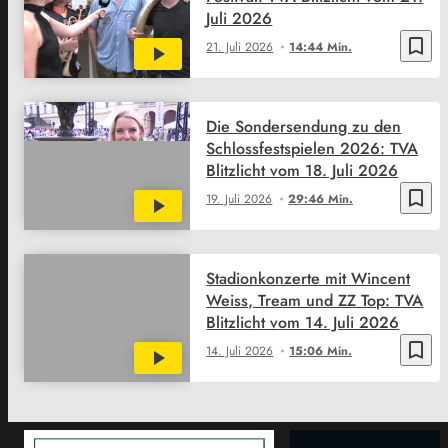
Juli 2026
bookmark_border
21. Juli 2026
14:44 Min.
Die Sondersendung zu den
Schlossfestspielen 2026: TVA
Blitzlicht vom 18. Juli 2026
bookmark_border
19. Juli 2026
29:46 Min.
Stadionkonzerte mit Wincent
Weiss, Tream und ZZ Top: TVA
Blitzlicht vom 14. Juli 2026
bookmark_border
14. Juli 2026
15:06 Min.