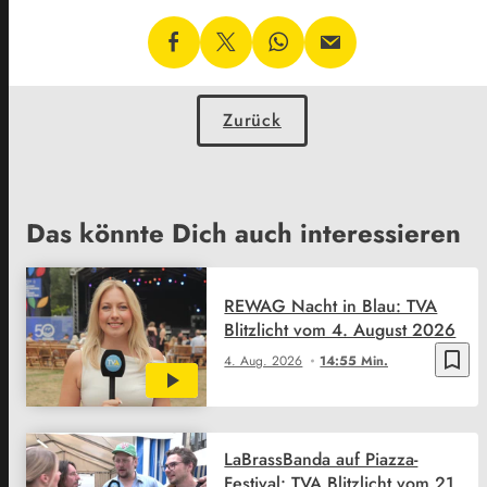
Zurück
Das könnte Dich auch interessieren
REWAG Nacht in Blau: TVA
Blitzlicht vom 4. August 2026
bookmark_border
4. Aug. 2026
14:55 Min.
LaBrassBanda auf Piazza-
Festival: TVA Blitzlicht vom 21.