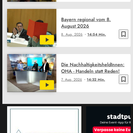
Bayern regional vom 8.
August 2026
bookmark_border
8. Aug. 2026
14:54 Min.
Die NachhaltigkeitsheldInnen:
OHA - Handeln statt Reden!
bookmark_border
7. Aug. 2026
14:32 Min.