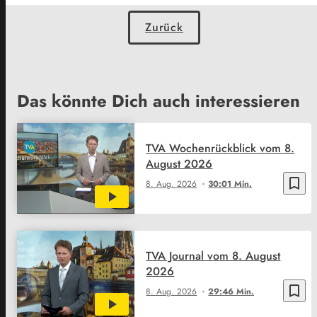
Zurück
Das könnte Dich auch interessieren
TVA Wochenrückblick vom 8.
August 2026
bookmark_border
8. Aug. 2026
30:01 Min.
TVA Journal vom 8. August
2026
bookmark_border
8. Aug. 2026
29:46 Min.