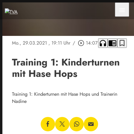
menu
headphones
chrome_reader_mode
bookmark_border
Mo., 29.03.2021
, 19:11 Uhr
/
play_circle_outline
14:07
Training 1: Kinderturnen
mit Hase Hops
Training 1: Kinderturnen mit Hase Hops und Trainerin
Nadine